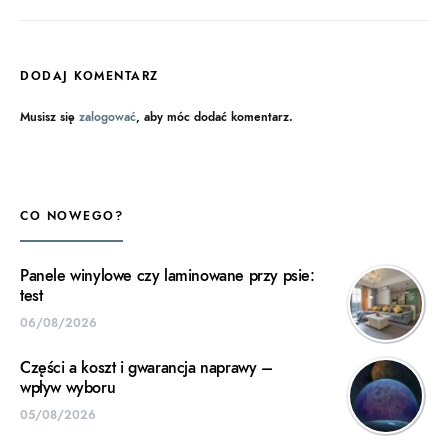
DODAJ KOMENTARZ
Musisz się
zalogować
, aby móc dodać komentarz.
CO NOWEGO?
Panele winylowe czy laminowane przy psie:
test
06/08/2026
Części a koszt i gwarancja naprawy –
wpływ wyboru
05/08/2026