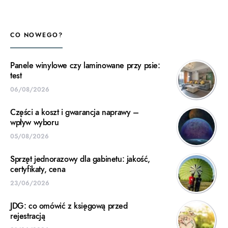
CO NOWEGO?
Panele winylowe czy laminowane przy psie:
test
06/08/2026
Części a koszt i gwarancja naprawy –
wpływ wyboru
05/08/2026
Sprzęt jednorazowy dla gabinetu: jakość,
certyfikaty, cena
23/06/2026
JDG: co omówić z księgową przed
rejestracją