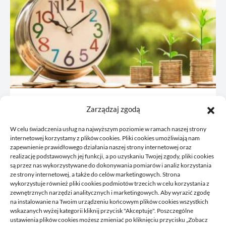
JDG: co omówić z księgową przed
Zarządzaj zgodą
rejestracją
W celu świadczenia usług na najwyższym poziomie w ramach naszej strony
21/06/2026
internetowej korzystamy z plików cookies. Pliki cookies umożliwiają nam
zapewnienie prawidłowego działania naszej strony internetowej oraz
realizację podstawowych jej funkcji, a po uzyskaniu Twojej zgody, pliki cookies
są przez nas wykorzystywane do dokonywania pomiarów i analiz korzystania
ze strony internetowej, a także do celów marketingowych. Strona
wykorzystuje również pliki cookies podmiotów trzecich w celu korzystania z
zewnętrznych narzędzi analitycznych i marketingowych. Aby wyrazić zgodę
na instalowanie na Twoim urządzeniu końcowym plików cookies wszystkich
wskazanych wyżej kategorii kliknij przycisk "Akceptuję". Poszczególne
DELPHINIUS
ustawienia plików cookies możesz zmieniać po kliknięciu przycisku „Zobacz