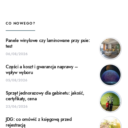
CO NOWEGO?
Panele winylowe czy laminowane przy psie:
test
06/08/2026
Części a koszt i gwarancja naprawy –
wpływ wyboru
05/08/2026
Sprzęt jednorazowy dla gabinetu: jakość,
certyfikaty, cena
23/06/2026
JDG: co omówić z księgową przed
rejestracją