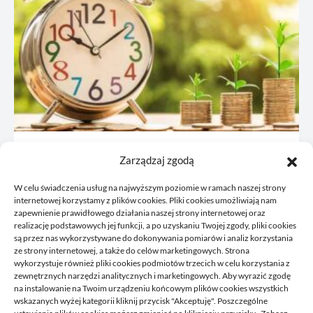
JDG: co omówić z księgową przed
Zarządzaj zgodą
rejestracją
W celu świadczenia usług na najwyższym poziomie w ramach naszej strony
21/06/2026
internetowej korzystamy z plików cookies. Pliki cookies umożliwiają nam
zapewnienie prawidłowego działania naszej strony internetowej oraz
realizację podstawowych jej funkcji, a po uzyskaniu Twojej zgody, pliki cookies
są przez nas wykorzystywane do dokonywania pomiarów i analiz korzystania
ze strony internetowej, a także do celów marketingowych. Strona
wykorzystuje również pliki cookies podmiotów trzecich w celu korzystania z
zewnętrznych narzędzi analitycznych i marketingowych. Aby wyrazić zgodę
na instalowanie na Twoim urządzeniu końcowym plików cookies wszystkich
wskazanych wyżej kategorii kliknij przycisk "Akceptuję". Poszczególne