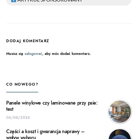
DODAJ KOMENTARZ
Musisz się
zalogować
, aby móc dodać komentarz.
CO NOWEGO?
Panele winylowe czy laminowane przy psie:
test
06/08/2026
Części a koszt i gwarancja naprawy –
wpływ wyboru