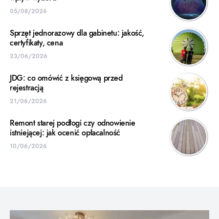
05/08/2026
Sprzęt jednorazowy dla gabinetu: jakość,
certyfikaty, cena
23/06/2026
JDG: co omówić z księgową przed
rejestracją
21/06/2026
Remont starej podłogi czy odnowienie
istniejącej: jak ocenić opłacalność
10/06/2026