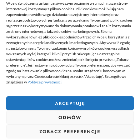
W celu świadczenia usług na najwyższym poziomie w ramach naszej strony
21/06/2026
internetowej korzystamy z plików cookies. Pliki cookies umożliwiają nam
zapewnienie prawidłowego działania naszej strony internetowej oraz
realizację podstawowych jej funkcji, a po uzyskaniu Twojej zgody, pliki cookies
są przez nas wykorzystywane do dokonywania pomiarów i analiz korzystania
ze strony internetowej, a także do celów marketingowych. Strona
wykorzystuje również pliki cookies podmiotów trzecich w celu korzystania z
zewnętrznych narzędzi analitycznych i marketingowych. Aby wyrazić zgodę
na instalowanie na Twoim urządzeniu końcowym plików cookies wszystkich
wskazanych wyżej kategorii kliknij przycisk "Akceptuję". Poszczególne
DELPHINIUS
ustawienia plików cookies możesz zmieniać po kliknięciu przycisku „Zobacz
preferencje”. Jeśli ustawienia odpowiadają Twoim preferencjom, aby wyrazić
zgodę na instalowanie plików cookies na Twoim urządzeniu końcowym w
wybranym przez Ciebie zakresie kliknij przycisk "Akceptuję". Szczegółowe
Delphinus to miejsce, gdzie znajdziesz newsy, które przydadzą się
znajdziesz w
Polityce prywatności
.
tobie w codziennym życiu. Na stronie umieszczamy także ciekawe
poradniki czy felietony. Jeżeli lubisz pisać na ciekawe tematy,
chcesz się podzielić swoją wiedzą z innymi. Dołącz do nas.
Dołącz do naszej redakcji i zacznij tworzyć i dzielić się swoją
AKCEPTUJĘ
wiedzą z innymi.
ODMÓW
wizytówka nap
ZOBACZ PREFERENCJE