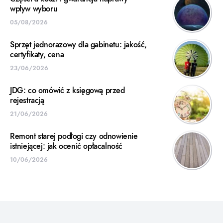
wpływ wyboru
05/08/2026
Sprzęt jednorazowy dla gabinetu: jakość,
certyfikaty, cena
23/06/2026
JDG: co omówić z księgową przed
rejestracją
21/06/2026
Remont starej podłogi czy odnowienie
istniejącej: jak ocenić opłacalność
10/06/2026