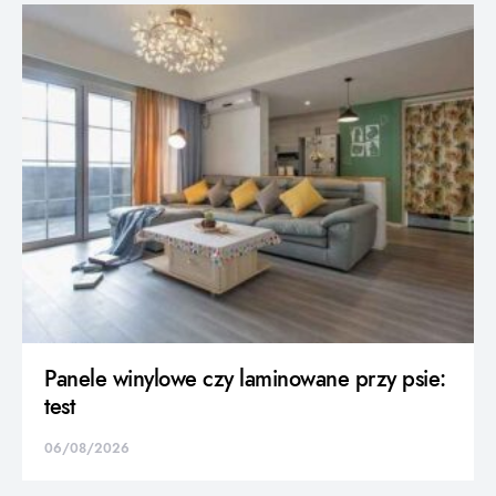
Panele winylowe czy laminowane przy psie:
test
06/08/2026