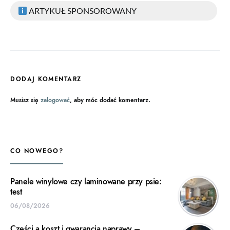
ARTYKUŁ SPONSOROWANY
DODAJ KOMENTARZ
Musisz się
zalogować
, aby móc dodać komentarz.
CO NOWEGO?
Panele winylowe czy laminowane przy psie:
test
06/08/2026
Części a koszt i gwarancja naprawy –