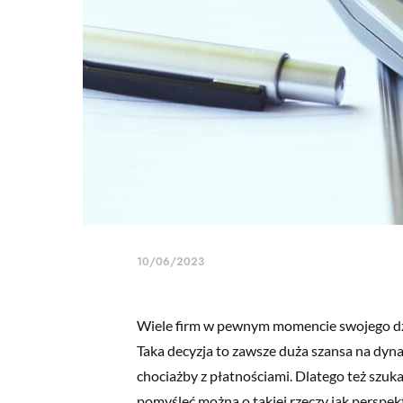
10/06/2023
Wiele firm w pewnym momencie swojego dzi
Taka decyzja to zawsze duża szansa na dynam
chociażby z płatnościami. Dlatego też szu
pomyśleć można o takiej rzeczy jak perspe