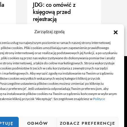
la
JDG: co omówić z
księgową przed
rejestracją
21/06/2026
Zarządzaj zgodą
czenia usług na najwyższym poziomie w ramach naszej strony internetowej
 plików cookies. Pliki cookies umożliwiają nam zapewnienie prawidłowego
zej strony internetowej oraz realizację podstawowych jej funkcji, a po uzyskaniu
, pliki cookies są przez nas wykorzystywane do dokonywania pomiarów i analiz
ze strony internetowej, a także do celów marketingowych. Strona wykorzystuje
i cookies podmiotów trzecich w celu korzystania z zewnętrznych narzędzi
h i marketingowych. Aby wyrazić zgodę na instalowanie na Twoim urządzeniu
ków cookies wszystkich wskazanych wyżej kategorii kliknij przycisk
 Poszczególne ustawienia plików cookies możesz zmieniać po kliknięciu
obacz preferencje”. Jeśli ustawienia odpowiadają Twoim preferencjom, aby
dę na instalowanie plików cookies na Twoim urządzeniu końcowym w wybranym
zakresie kliknij przycisk "Akceptuję". Szczegółowe znajdziesz w
Polityce
e poradniki czy felietony. Jeżeli lubisz pisać na ciekawe
ą wiedzą z innymi.
PTUJĘ
ODMÓW
ZOBACZ PREFERENCJE