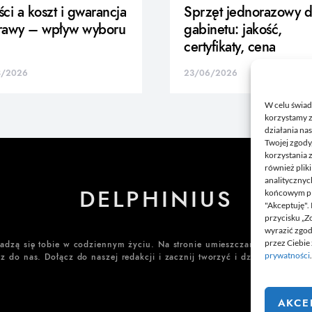
ci a koszt i gwarancja
Sprzęt jednorazowy d
rawy – wpływ wyboru
gabinetu: jakość,
certyfikaty, cena
8/2026
23/06/2026
W celu świad
korzystamy z
działania nas
Twojej zgody
korzystania 
również plik
analitycznyc
DELPHINIUS
końcowym pli
"Akceptuję".
przycisku „Z
wyrazić zgo
przez Ciebie 
dadzą się tobie w codziennym życiu. Na stronie umieszczamy także ciekaw
prywatności
.
z do nas. Dołącz do naszej redakcji i zacznij tworzyć i dzielić się swoj
AKCE