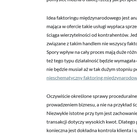
Idea faktoringu międzynarodowego jest anal
mająca w ofercie takie usługi wypłaca spr
ściąga wierzytelności od kontrahentów. Je
związane z takim handlem nie wszyscy fakto
Spory wpływ na cały proces mają duże różni
też tego typu działalność będzie wymagał
nie będzie musiał aż w tak dużym stopniu po
nieschematyczny faktoring międzynarodo
Oczywiście określone sprawy proceduralne 
prowadzeniem biznesu, a nie na przykład śc
Niezwykle istotne przy tym jest zachowani
transakcji dotyczy wysokich kwot. Dlateg
konieczna jest dokładna kontrola klienta i