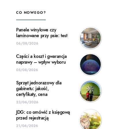
CO NOWEGO?
Panele winylowe czy
laminowane przy psie: test
06/08/2026
Części a koszt i gwarancja
naprawy – wpływ wyboru
05/08/2026
Sprzęt jednorazowy dla
gabinetu: jakość,
certyfikaty, cena
23/06/2026
JDG: co omówić z księgową
przed rejestracją
21/06/2026