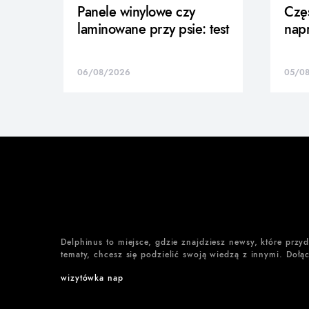
Panele winylowe czy
Częś
laminowane przy psie: test
nap
06/08/2026
05/0
Delphinus to miejsce, gdzie znajdziesz newsy, które przy
tematy, chcesz się podzielić swoją wiedzą z innymi. Dołąc
wizytówka nap