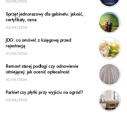
05/08/2026
Sprzęt jednorazowy dla gabinetu: jakość,
certyfikaty, cena
23/06/2026
JDG: co omówić z księgową przed
rejestracją
21/06/2026
Remont starej podłogi czy odnowienie
istniejącej: jak ocenić opłacalność
10/06/2026
Parkiet czy płytki przy wyjściu na ogród?
05/06/2026