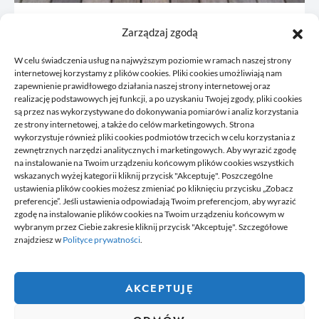
Remont starej podłogi czy odnowienie
Zarządzaj zgodą
istniejącej: jak ocenić opłacalność
W celu świadczenia usług na najwyższym poziomie w ramach naszej strony
10/06/2026
internetowej korzystamy z plików cookies. Pliki cookies umożliwiają nam
zapewnienie prawidłowego działania naszej strony internetowej oraz
realizację podstawowych jej funkcji, a po uzyskaniu Twojej zgody, pliki cookies
są przez nas wykorzystywane do dokonywania pomiarów i analiz korzystania
ze strony internetowej, a także do celów marketingowych. Strona
wykorzystuje również pliki cookies podmiotów trzecich w celu korzystania z
zewnętrznych narzędzi analitycznych i marketingowych. Aby wyrazić zgodę
na instalowanie na Twoim urządzeniu końcowym plików cookies wszystkich
wskazanych wyżej kategorii kliknij przycisk "Akceptuję". Poszczególne
DELPHINIUS
ustawienia plików cookies możesz zmieniać po kliknięciu przycisku „Zobacz
preferencje”. Jeśli ustawienia odpowiadają Twoim preferencjom, aby wyrazić
zgodę na instalowanie plików cookies na Twoim urządzeniu końcowym w
wybranym przez Ciebie zakresie kliknij przycisk "Akceptuję". Szczegółowe
Delphinus to miejsce, gdzie znajdziesz newsy, które przydadzą się
znajdziesz w
Polityce prywatności
.
tobie w codziennym życiu. Na stronie umieszczamy także ciekawe
poradniki czy felietony. Jeżeli lubisz pisać na ciekawe tematy,
chcesz się podzielić swoją wiedzą z innymi. Dołącz do nas.
Dołącz do naszej redakcji i zacznij tworzyć i dzielić się swoją
AKCEPTUJĘ
wiedzą z innymi.