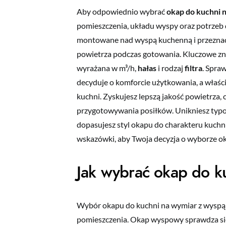
Aby odpowiednio wybrać
okap do kuchni 
pomieszczenia, układu wyspy oraz potrze
montowane nad wyspą kuchenną i przeznac
powietrza podczas gotowania. Kluczowe zna
wyrażana w m³/h,
hałas
i rodzaj
filtra
. Spra
decyduje o komforcie użytkowania, a właś
kuchni. Zyskujesz lepszą jakość powietrza,
przygotowywania posiłków. Unikniesz typow
dopasujesz styl okapu do charakteru kuchni
wskazówki, aby Twoja decyzja o wyborze o
Jak wybrać okap do k
Wybór okapu do kuchni na wymiar z wyspą op
pomieszczenia. Okap wyspowy sprawdza si