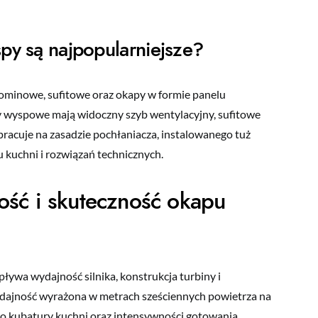
py są najpopularniejsze?
ominowe, sufitowe oraz okapy w formie panelu
 wyspowe mają widoczny szyb wentylacyjny, sufitowe
racuje na zasadzie pochłaniacza, instalowanego tuż
u kuchni i rozwiązań technicznych.
ść i skuteczność okapu
ywa wydajność silnika, konstrukcja turbiny i
ydajność wyrażona w metrach sześciennych powietrza na
o kubatury kuchni oraz intensywności gotowania.