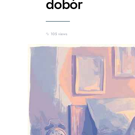
dobór
105 views