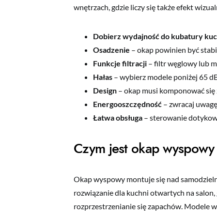
wnętrzach, gdzie liczy się także efekt wizual
Dobierz wydajność do kubatury kuc
Osadzenie
– okap powinien być stab
Funkcje filtracji
– filtr węglowy lub m
Hałas
– wybierz modele poniżej 65 d
Design
– okap musi komponować się z 
Energooszczędność
– zwracaj uwagę
Łatwa obsługa
– sterowanie dotykowe
Czym jest okap wyspowy 
Okap wyspowy montuje się nad samodzielnie
rozwiązanie dla kuchni otwartych na salon,
rozprzestrzenianie się zapachów. Modele wy