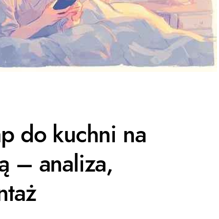
ap do kuchni na
 – analiza,
ntaż