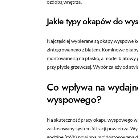
ozdobą wnętrza.
Jakie typy okapów do wys
Najczęściej wybierane są okapy wyspowe k
zintegrowanego z blatem. Kominowe okapy
montowane są na płasko, a model blatowy p
przy płycie grzewczej. Wybór zależy od styl
Co wpływa na wydajno
wyspowego?
Na skuteczność pracy okapu wyspowego wpł
zastosowany system filtracji powietrza. W
godzinę (m³/h) powinna być dostosowana d