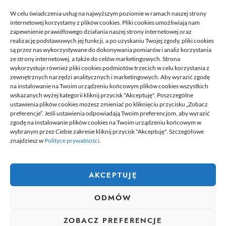
rejestracją
W celu świadczenia usług na najwyższym poziomie w ramach naszej strony
21/06/2026
internetowej korzystamy z plików cookies. Pliki cookies umożliwiają nam
zapewnienie prawidłowego działania naszej strony internetowej oraz
realizację podstawowych jej funkcji, a po uzyskaniu Twojej zgody, pliki cookies
są przez nas wykorzystywane do dokonywania pomiarów i analiz korzystania
ze strony internetowej, a także do celów marketingowych. Strona
wykorzystuje również pliki cookies podmiotów trzecich w celu korzystania z
zewnętrznych narzędzi analitycznych i marketingowych. Aby wyrazić zgodę
na instalowanie na Twoim urządzeniu końcowym plików cookies wszystkich
wskazanych wyżej kategorii kliknij przycisk "Akceptuję". Poszczególne
DELPHINIUS
ustawienia plików cookies możesz zmieniać po kliknięciu przycisku „Zobacz
preferencje”. Jeśli ustawienia odpowiadają Twoim preferencjom, aby wyrazić
zgodę na instalowanie plików cookies na Twoim urządzeniu końcowym w
wybranym przez Ciebie zakresie kliknij przycisk "Akceptuję". Szczegółowe
Delphinus to miejsce, gdzie znajdziesz newsy, które przydadzą się
znajdziesz w
Polityce prywatności
.
tobie w codziennym życiu. Na stronie umieszczamy także ciekawe
poradniki czy felietony. Jeżeli lubisz pisać na ciekawe tematy,
chcesz się podzielić swoją wiedzą z innymi. Dołącz do nas.
Dołącz do naszej redakcji i zacznij tworzyć i dzielić się swoją
AKCEPTUJĘ
wiedzą z innymi.
ODMÓW
wizytówka nap
ZOBACZ PREFERENCJE