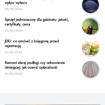
wpływ wyboru
05/08/2026
Sprzęt jednorazowy dla gabinetu: jakość,
certyfikaty, cena
23/06/2026
JDG: co omówić z księgową przed
rejestracją
21/06/2026
Remont starej podłogi czy odnowienie
istniejącej: jak ocenić opłacalność
10/06/2026