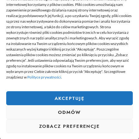
21/06/2026
internetowej korzystamy z plików cookies. Pliki cookies umożliwiają nam
zapewnienie prawidłowego działania naszej strony internetowej oraz
realizację podstawowych jej funkcji, a po uzyskaniu Twojej zgody, pliki cookies
są przez nas wykorzystywane do dokonywania pomiarów i analiz korzystania
ze strony internetowej, a także do celów marketingowych. Strona
wykorzystuje również pliki cookies podmiotów trzecich w celu korzystania z
zewnętrznych narzędzi analitycznych i marketingowych. Aby wyrazić zgodę
na instalowanie na Twoim urządzeniu końcowym plików cookies wszystkich
wskazanych wyżej kategorii kliknij przycisk "Akceptuję". Poszczególne
DELPHINIUS
ustawienia plików cookies możesz zmieniać po kliknięciu przycisku „Zobacz
preferencje”. Jeśli ustawienia odpowiadają Twoim preferencjom, aby wyrazić
zgodę na instalowanie plików cookies na Twoim urządzeniu końcowym w
wybranym przez Ciebie zakresie kliknij przycisk "Akceptuję". Szczegółowe
Delphinus to miejsce, gdzie znajdziesz newsy, które przydadzą się
znajdziesz w
Polityce prywatności
.
tobie w codziennym życiu. Na stronie umieszczamy także ciekawe
poradniki czy felietony. Jeżeli lubisz pisać na ciekawe tematy,
chcesz się podzielić swoją wiedzą z innymi. Dołącz do nas.
Dołącz do naszej redakcji i zacznij tworzyć i dzielić się swoją
AKCEPTUJĘ
wiedzą z innymi.
ODMÓW
wizytówka nap
ZOBACZ PREFERENCJE