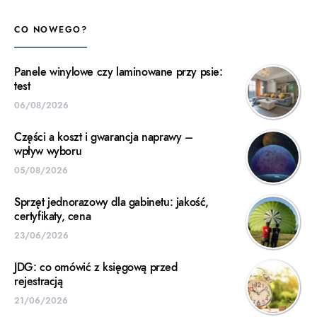
CO NOWEGO?
Panele winylowe czy laminowane przy psie:
test
06/08/2026
Części a koszt i gwarancja naprawy –
wpływ wyboru
05/08/2026
Sprzęt jednorazowy dla gabinetu: jakość,
certyfikaty, cena
23/06/2026
JDG: co omówić z księgową przed
rejestracją
21/06/2026