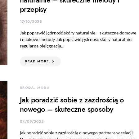
przepisy
17/10/2025
Jak poprawić jędrność skóry naturalnie – skuteczne domowe
i naukowe metody Jak poprawić jędrność skóry naturalnie:
regularna pielęgnacja…
READ MORE
URODA, MODA
Jak poradzić sobie z zazdrością o
nowego – skuteczne sposoby
04/09/2025
jak poradzić sobie z zazdrością o nowego partnera w relacji