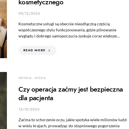
kosmetycznego
09/12/2024
Kosmetyczne usługi są obecnie nieodłączną częścią
współczesnego stylu funkcjonowania, gdzie pilnowanie
wyglądu i dobrego samopoczucia zyskuje coraz większe…
READ MORE
URODA, MODA
Czy operacja zaćmy jest bezpieczna
dla pacjenta
15/10/2024
Zaćma to schorzenie oczu, jakie spotyka wiele milionów ludzi
w wielu krajach, prowadząc do stopniowego pogorszenia