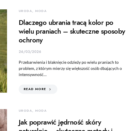
URODA, MODA
Dlaczego ubrania tracą kolor po
wielu praniach – skuteczne sposoby
ochrony
26/03/2026
Przebarwienia i blaknięcie odzieży po wielu praniach to
problem, z którym mierzy się większość osób dbających o
intensywność…
READ MORE
URODA, MODA
Jak poprawić jędrność skóry
naturalnie – skuteczne metody i