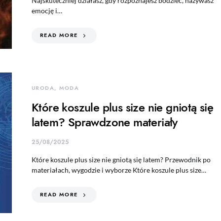
Najskuteczniej działasz, gdy rozpoznajesz bodziec, nazywasz
emocję i…
READ MORE
URODA, MODA
Które koszule plus size nie gniotą się
latem? Sprawdzone materiały
25/08/2025
Które koszule plus size nie gniotą się latem? Przewodnik po
materiałach, wygodzie i wyborze Które koszule plus size…
READ MORE