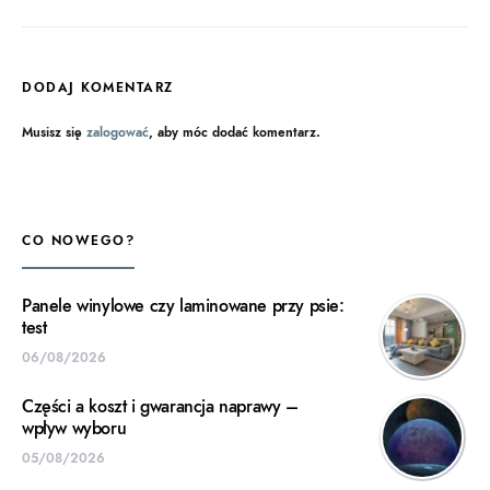
DODAJ KOMENTARZ
Musisz się
zalogować
, aby móc dodać komentarz.
CO NOWEGO?
Panele winylowe czy laminowane przy psie:
test
06/08/2026
Części a koszt i gwarancja naprawy –
wpływ wyboru
05/08/2026