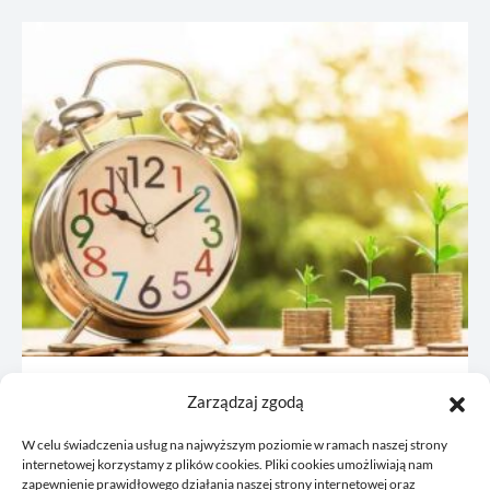
JDG: co omówić z księgową przed
Zarządzaj zgodą
rejestracją
W celu świadczenia usług na najwyższym poziomie w ramach naszej strony
21/06/2026
internetowej korzystamy z plików cookies. Pliki cookies umożliwiają nam
zapewnienie prawidłowego działania naszej strony internetowej oraz