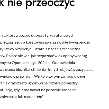
ak nie przeoczyć
at, który z pozoru dotyczy tylko rutynowych
pieczną jazdą a kosztowną awarią zwykle bywa bardzo
óry łatwo przeoczyć. Ostatnie badania techniczne
 w Polsce nie wie, jak rozpoznać wiek opony według
emysłu Oponiarskiego, 2024 r.). Odpowiednia
wa ocena bieżnika, ciśnienia i innych objawów zużycia, są
 i wymogów prawnych. Warto przy tym zwrócić uwagę
ania oraz często ignorowane różnice pomiędzy
sytuację, gdy jazda nawet na pozornie zadbanej
ezpieczenia lub mandatem?