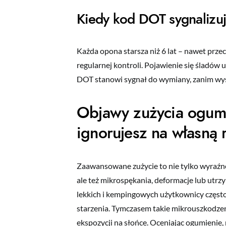
Kiedy kod DOT sygnalizu
Każda opona starsza niż 6 lat – nawet pr
regularnej kontroli. Pojawienie się śladów 
DOT stanowi sygnał do wymiany, zanim wyst
Objawy zużycia ogumi
ignorujesz na własną 
Zaawansowane zużycie to nie tylko wyraźn
ale też mikrospękania, deformacje lub utrz
lekkich i kempingowych użytkownicy często 
starzenia. Tymczasem takie mikrouszkodze
ekspozycji na słońce. Oceniając ogumienie, 