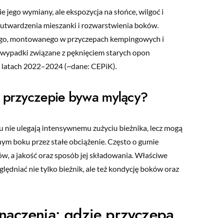
jego wymiany, ale ekspozycja na słońce, wilgoć i
 utwardzenia mieszanki i rozwarstwienia boków.
ego, montowanego w przyczepach kempingowych i
 wypadki związane z pęknięciem starych opon
w latach 2022–2024 (~dane: CEPiK).
w przyczepie bywa mylący?
 nie ulegają intensywnemu zużyciu bieżnika, lecz mogą
nym boku przez stałe obciążenie. Często o gumie
ów, a jakość oraz sposób jej składowania. Właściwe
ędniać nie tylko bieżnik, ale też kondycję boków oraz
znaczenia: gdzie przyczepa