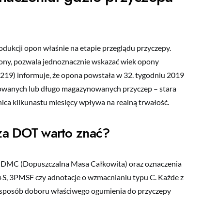
odukcji opon właśnie na etapie przeglądu przyczepy.
ony, pozwala jednoznacznie wskazać wiek opony
3219) informuje, że opona powstała w 32. tygodniu 2019
towanych lub długo magazynowanych przyczep – stara
ica kilkunastu miesięcy wpływa na realną trwałość.
oza DOT warto znać?
my DMC (Dopuszczalna Masa Całkowita) oraz oznaczenia
S, 3PMSF czy adnotacje o wzmacnianiu typu C. Każde z
i i sposób doboru właściwego ogumienia do przyczepy