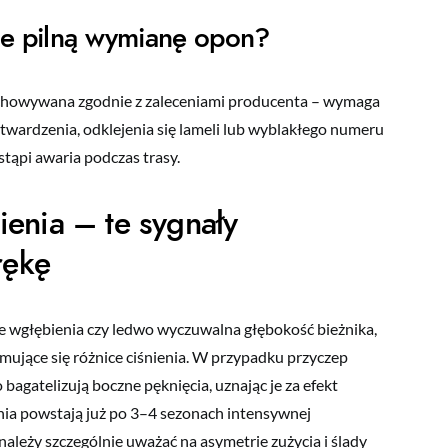
je pilną wymianę opon?
zechowywana zgodnie z zaleceniami producenta – wymaga
utwardzenia, odklejenia się lameli lub wyblakłego numeru
ąpi awaria podczas trasy.
enia – te sygnały
rękę
e wgłębienia czy ledwo wyczuwalna głębokość bieżnika,
ymujące się różnice ciśnienia. W przypadku przyczep
bagatelizują boczne pęknięcia, uznając je za efekt
nia powstają już po 3–4 sezonach intensywnej
należy szczególnie uważać na asymetrie zużycia i ślady