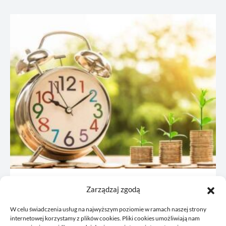
JDG: co omówić z księgową przed
Zarządzaj zgodą
rejestracją
W celu świadczenia usług na najwyższym poziomie w ramach naszej strony
21/06/2026
internetowej korzystamy z plików cookies. Pliki cookies umożliwiają nam