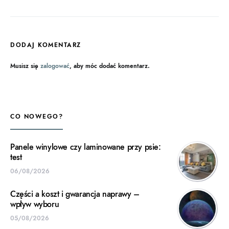
DODAJ KOMENTARZ
Musisz się
zalogować
, aby móc dodać komentarz.
CO NOWEGO?
Panele winylowe czy laminowane przy psie:
test
06/08/2026
Części a koszt i gwarancja naprawy –
wpływ wyboru
05/08/2026