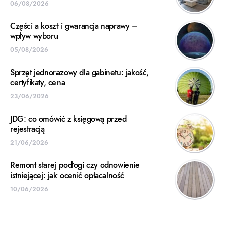
06/08/2026
Części a koszt i gwarancja naprawy –
wpływ wyboru
05/08/2026
Sprzęt jednorazowy dla gabinetu: jakość,
certyfikaty, cena
23/06/2026
JDG: co omówić z księgową przed
rejestracją
21/06/2026
Remont starej podłogi czy odnowienie
istniejącej: jak ocenić opłacalność
10/06/2026