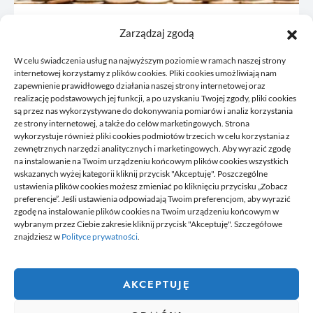
JDG: co omówić z księgową przed
Zarządzaj zgodą
rejestracją
W celu świadczenia usług na najwyższym poziomie w ramach naszej strony
21/06/2026
internetowej korzystamy z plików cookies. Pliki cookies umożliwiają nam
zapewnienie prawidłowego działania naszej strony internetowej oraz
realizację podstawowych jej funkcji, a po uzyskaniu Twojej zgody, pliki cookies
są przez nas wykorzystywane do dokonywania pomiarów i analiz korzystania
ze strony internetowej, a także do celów marketingowych. Strona
wykorzystuje również pliki cookies podmiotów trzecich w celu korzystania z
zewnętrznych narzędzi analitycznych i marketingowych. Aby wyrazić zgodę
na instalowanie na Twoim urządzeniu końcowym plików cookies wszystkich
wskazanych wyżej kategorii kliknij przycisk "Akceptuję". Poszczególne
DELPHINIUS
ustawienia plików cookies możesz zmieniać po kliknięciu przycisku „Zobacz
preferencje”. Jeśli ustawienia odpowiadają Twoim preferencjom, aby wyrazić
zgodę na instalowanie plików cookies na Twoim urządzeniu końcowym w
wybranym przez Ciebie zakresie kliknij przycisk "Akceptuję". Szczegółowe
Delphinus to miejsce, gdzie znajdziesz newsy, które przydadzą się
znajdziesz w
Polityce prywatności
.
tobie w codziennym życiu. Na stronie umieszczamy także ciekawe
poradniki czy felietony. Jeżeli lubisz pisać na ciekawe tematy,
chcesz się podzielić swoją wiedzą z innymi. Dołącz do nas.
Dołącz do naszej redakcji i zacznij tworzyć i dzielić się swoją
AKCEPTUJĘ
wiedzą z innymi.