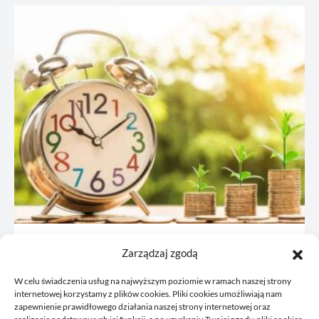
JDG: co omówić z księgową przed
Zarządzaj zgodą
rejestracją
W celu świadczenia usług na najwyższym poziomie w ramach naszej strony
21/06/2026
internetowej korzystamy z plików cookies. Pliki cookies umożliwiają nam
zapewnienie prawidłowego działania naszej strony internetowej oraz