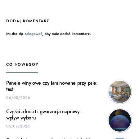
DODAJ KOMENTARZ
Musisz się
zalogować
, aby móc dodać komentarz.
CO NOWEGO?
Panele winylowe czy laminowane przy psie:
test
06/08/2026
Części a koszt i gwarancja naprawy –
wpływ wyboru
05/08/2026