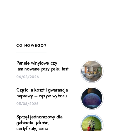
CO NOWEGO?
Panele winylowe czy
laminowane przy psie: test
06/08/2026
Części a koszt i gwarancja
naprawy – wpływ wyboru
05/08/2026
Sprzęt jednorazowy dla
gabinetu: jakość,
certyfikaty, cena