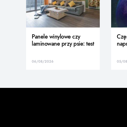
Panele winylowe czy
Częś
laminowane przy psie: test
nap
06/08/2026
05/0