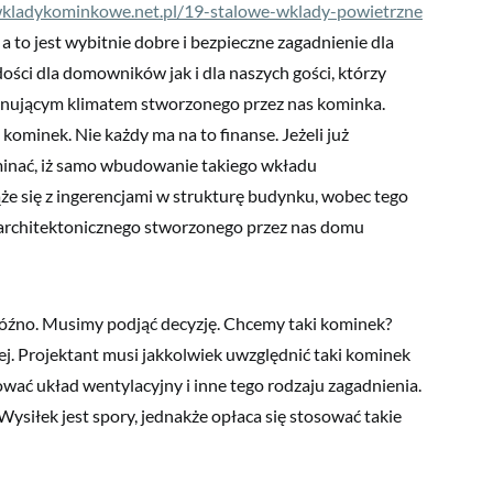
kladykominkowe.net.pl/19-stalowe-wklady-powietrzne
to jest wybitnie dobre i bezpieczne zagadnienie dla
ści dla domowników jak i dla naszych gości, którzy
onującym klimatem stworzonego przez nas kominka.
kominek. Nie każdy ma na to finanse. Jeżeli już
minać, iż samo wbudowanie takiego wkładu
że się z ingerencjami w strukturę budynku, wobec tego
u architektonicznego stworzonego przez nas domu
późno. Musimy podjąć decyzję. Chcemy taki kominek?
. Projektant musi jakkolwiek uwzględnić taki kominek
ać układ wentylacyjny i inne tego rodzaju zagadnienia.
Wysiłek jest spory, jednakże opłaca się stosować takie