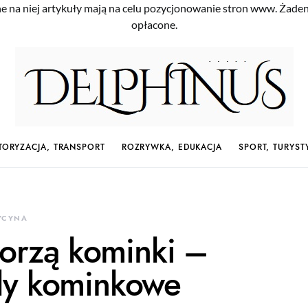
e na niej artykuły mają na celu pozycjonowanie stron www. Żade
opłacone.
ORYZACJA, TRANSPORT
ROZRYWKA, EDUKACJA
SPORT, TURYST
YCYNA
tworzą kominki –
dy kominkowe