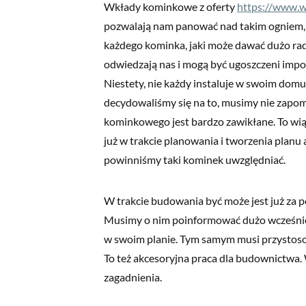
Wkłady kominkowe z oferty
https://www.w
pozwalają nam panować nad takim ogniem, a 
każdego kominka, jaki może dawać dużo rado
odwiedzają nas i mogą być ugoszczeni imp
Niestety, nie każdy instaluje w swoim domu 
decydowaliśmy się na to, musimy nie zapo
kominkowego jest bardzo zawikłane. To wią
już w trakcie planowania i tworzenia plan
powinniśmy taki kominek uwzględniać.
W trakcie budowania być może jest już za 
Musimy o nim poinformować dużo wcześniej
w swoim planie. Tym samym musi przystosow
To też akcesoryjna praca dla budownictwa. 
zagadnienia.