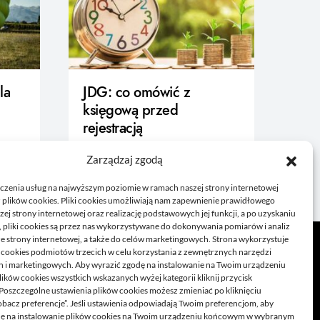
la
JDG: co omówić z
księgową przed
rejestracją
21/06/2026
Zarządzaj zgodą
czenia usług na najwyższym poziomie w ramach naszej strony internetowej
 plików cookies. Pliki cookies umożliwiają nam zapewnienie prawidłowego
zej strony internetowej oraz realizację podstawowych jej funkcji, a po uzyskaniu
, pliki cookies są przez nas wykorzystywane do dokonywania pomiarów i analiz
ze strony internetowej, a także do celów marketingowych. Strona wykorzystuje
i cookies podmiotów trzecich w celu korzystania z zewnętrznych narzędzi
h i marketingowych. Aby wyrazić zgodę na instalowanie na Twoim urządzeniu
ków cookies wszystkich wskazanych wyżej kategorii kliknij przycisk
 Poszczególne ustawienia plików cookies możesz zmieniać po kliknięciu
obacz preferencje”. Jeśli ustawienia odpowiadają Twoim preferencjom, aby
dę na instalowanie plików cookies na Twoim urządzeniu końcowym w wybranym