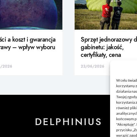
ci a koszt i gwarancja
Sprzęt jednorazowy d
rawy – wpływ wyboru
gabinetu: jakość,
certyfikaty, cena
8/2026
23/06/2026
W celu świad
korzystamy z
działania nas
Twojej zgody
korzystania 
również plik
analitycznyc
DELPHINIUS
końcowym pli
"Akceptuję".
przycisku „Z
wyrazić zgo