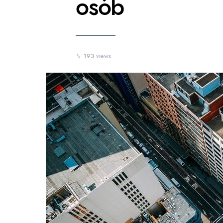
osób
193 views