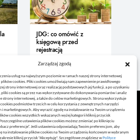
la
JDG: co omówić z
księgową przed
rejestracją
21/06/2026
Zarządzaj zgodą
czenia usług na najwyższym poziomie w ramach naszej strony internetowej
 plików cookies. Pliki cookies umożliwiają nam zapewnienie prawidłowego
zej strony internetowej oraz realizację podstawowych jej funkcji, a po uzyskaniu
, pliki cookies są przez nas wykorzystywane do dokonywania pomiarów i analiz
ze strony internetowej, a także do celów marketingowych. Strona wykorzystuje
i cookies podmiotów trzecich w celu korzystania z zewnętrznych narzędzi
h i marketingowych. Aby wyrazić zgodę na instalowanie na Twoim urządzeniu
ków cookies wszystkich wskazanych wyżej kategorii kliknij przycisk
 Poszczególne ustawienia plików cookies możesz zmieniać po kliknięciu
obacz preferencje”. Jeśli ustawienia odpowiadają Twoim preferencjom, aby
dę na instalowanie plików cookies na Twoim urządzeniu końcowym w wybranym
zakresie kliknij przycisk "Akceptuję". Szczegółowe znajdziesz w
Polityce
e poradniki czy felietony. Jeżeli lubisz pisać na ciekawe