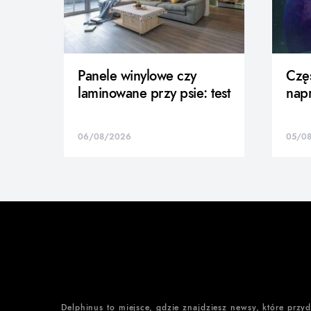
Panele winylowe czy
Częś
laminowane przy psie: test
nap
06/08/2026
05/0
Delphinus to miejsce, gdzie znajdziesz newsy, które przy