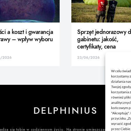
ci a koszt i gwarancja
Sprzęt jednorazowy d
rawy – wpływ wyboru
gabinetu: jakość,
certyfikaty, cena
8/2026
23/06/2026
W celu świad
korzystamy z
działania nas
Twojej zgody
korzystania 
również plik
analitycznyc
DELPHINIUS
końcowym pli
"Akceptuję".
przycisku „Z
wyrazić zgo
przez Ciebie 
dadzą się tobie w codziennym życiu. Na stronie umieszczamy także ciekaw