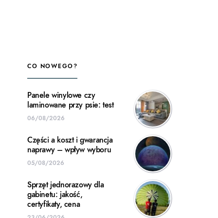
CO NOWEGO?
Panele winylowe czy
laminowane przy psie: test
06/08/2026
Części a koszt i gwarancja
naprawy – wpływ wyboru
05/08/2026
Sprzęt jednorazowy dla
gabinetu: jakość,
certyfikaty, cena
23/06/2026