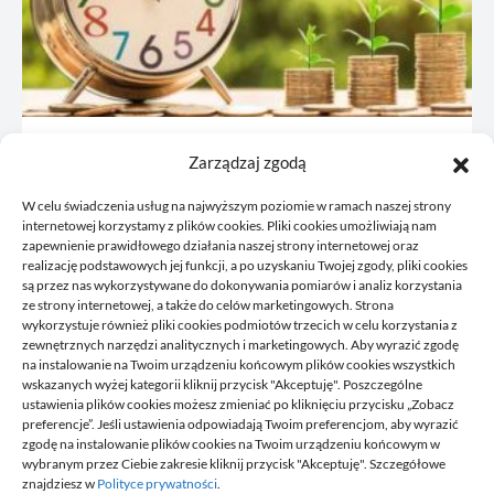
JDG: co omówić z księgową przed
Zarządzaj zgodą
rejestracją
W celu świadczenia usług na najwyższym poziomie w ramach naszej strony
21/06/2026
internetowej korzystamy z plików cookies. Pliki cookies umożliwiają nam
zapewnienie prawidłowego działania naszej strony internetowej oraz
realizację podstawowych jej funkcji, a po uzyskaniu Twojej zgody, pliki cookies
są przez nas wykorzystywane do dokonywania pomiarów i analiz korzystania
ze strony internetowej, a także do celów marketingowych. Strona
wykorzystuje również pliki cookies podmiotów trzecich w celu korzystania z
zewnętrznych narzędzi analitycznych i marketingowych. Aby wyrazić zgodę
na instalowanie na Twoim urządzeniu końcowym plików cookies wszystkich
wskazanych wyżej kategorii kliknij przycisk "Akceptuję". Poszczególne
DELPHINIUS
ustawienia plików cookies możesz zmieniać po kliknięciu przycisku „Zobacz
preferencje”. Jeśli ustawienia odpowiadają Twoim preferencjom, aby wyrazić
zgodę na instalowanie plików cookies na Twoim urządzeniu końcowym w
wybranym przez Ciebie zakresie kliknij przycisk "Akceptuję". Szczegółowe
Delphinus to miejsce, gdzie znajdziesz newsy, które przydadzą się
znajdziesz w
Polityce prywatności
.