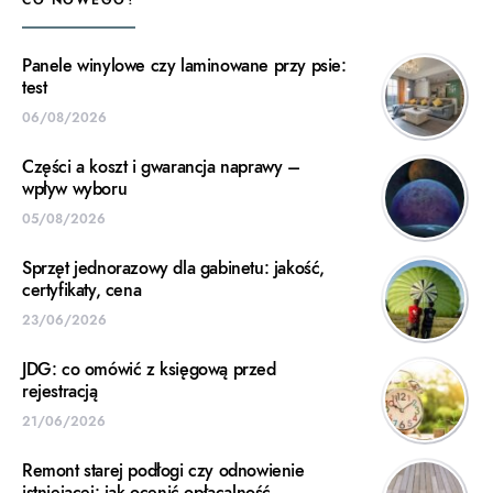
CO NOWEGO?
Panele winylowe czy laminowane przy psie:
test
06/08/2026
Części a koszt i gwarancja naprawy –
wpływ wyboru
05/08/2026
Sprzęt jednorazowy dla gabinetu: jakość,
certyfikaty, cena
23/06/2026
JDG: co omówić z księgową przed
rejestracją
21/06/2026
Remont starej podłogi czy odnowienie