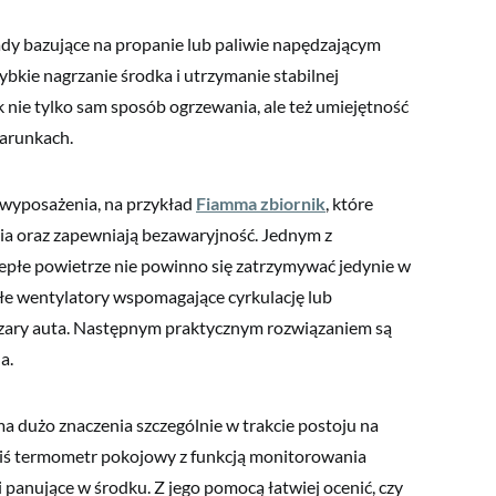
y bazujące na propanie lub paliwie napędzającym
bkie nagrzanie środka i utrzymanie stabilnej
k nie tylko sam sposób ogrzewania, ale też umiejętność
warunkach.
 wyposażenia, na przykład
Fiamma zbiornik
, które
nia oraz zapewniają bezawaryjność. Jednym z
Ciepłe powietrze nie powinno się zatrzymywać jedynie w
ałe wentylatory wspomagające cyrkulację lub
obszary auta. Następnym praktycznym rozwiązaniem są
a.
ma dużo znaczenia szczególnie w trakcie postoju na
akiś termometr pokojowy z funkcją monitorowania
panujące w środku. Z jego pomocą łatwiej ocenić, czy