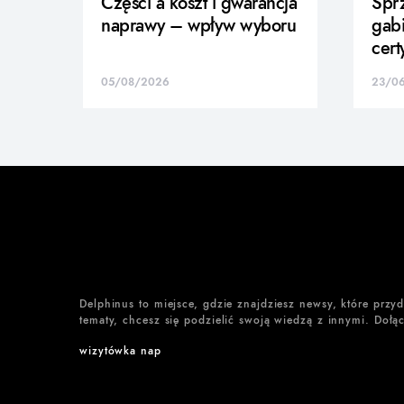
Części a koszt i gwarancja
Sprz
naprawy – wpływ wyboru
gabi
cert
05/08/2026
23/0
Delphinus to miejsce, gdzie znajdziesz newsy, które przy
tematy, chcesz się podzielić swoją wiedzą z innymi. Dołąc
wizytówka nap