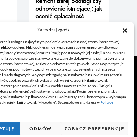
Remont starej podłogi czy
odnowienie istniejącej: jak
ocenić opłacalność
10/06/2026
Zarządzaj zgodą
czenia usług na najwyższym poziomie w ramach naszej strony internetowej
 plików cookies. Pliki cookies umożliwiają nam zapewnienie prawidłowego
zej strony internetowej oraz realizację podstawowych jej funkcji, a po uzyskaniu
, pliki cookies są przez nas wykorzystywane do dokonywania pomiarów i analiz
ze strony internetowej, a także do celów marketingowych. Strona wykorzystuje
i cookies podmiotów trzecich w celu korzystania z zewnętrznych narzędzi
h i marketingowych. Aby wyrazić zgodę na instalowanie na Twoim urządzeniu
ków cookies wszystkich wskazanych wyżej kategorii kliknij przycisk
 Poszczególne ustawienia plików cookies możesz zmieniać po kliknięciu
obacz preferencje”. Jeśli ustawienia odpowiadają Twoim preferencjom, aby
dę na instalowanie plików cookies na Twoim urządzeniu końcowym w wybranym
zakresie kliknij przycisk "Akceptuję". Szczegółowe znajdziesz w
Polityce
e poradniki czy felietony. Jeżeli lubisz pisać na ciekawe
ą wiedzą z innymi.
PTUJĘ
ODMÓW
ZOBACZ PREFERENCJE