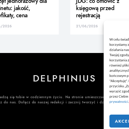
ęt jednorazowy dla
JDG: co omówić z
netu: jakość,
księgową przed
yfikaty, cena
rejestracją
6/2026
21/06/2026
W celu świad
korzystamy z
działania nas
Twojej zgody
korzystania 
również plik
analitycznyc
DELPHINIUS
końcowym pli
"Akceptuję".
przycisku „Z
wyrazić zgo
przez Ciebie 
dadzą się tobie w codziennym życiu. Na stronie umieszczamy także ciekaw
prywatności
.
z do nas. Dołącz do naszej redakcji i zacznij tworzyć i dzielić się swoj
AKCE