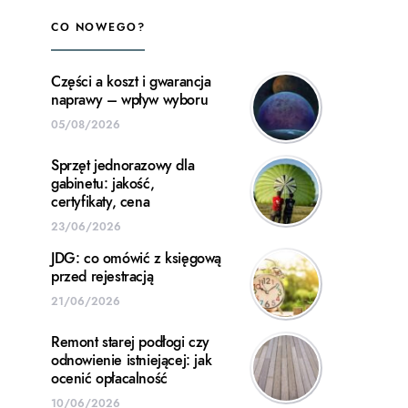
CO NOWEGO?
Części a koszt i gwarancja
naprawy – wpływ wyboru
05/08/2026
Sprzęt jednorazowy dla
gabinetu: jakość,
certyfikaty, cena
23/06/2026
JDG: co omówić z księgową
przed rejestracją
21/06/2026
Remont starej podłogi czy
odnowienie istniejącej: jak
ocenić opłacalność
10/06/2026