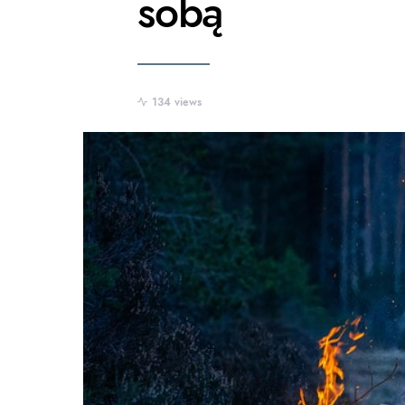
sobą
134 views