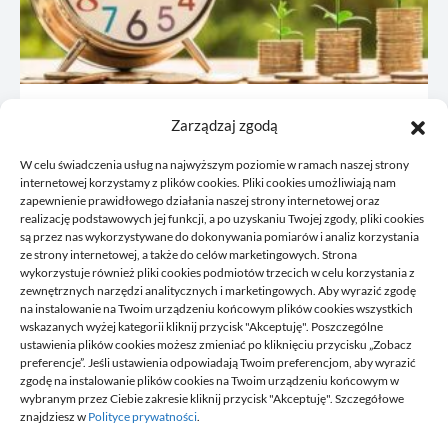
JDG: co omówić z księgową przed
Zarządzaj zgodą
rejestracją
W celu świadczenia usług na najwyższym poziomie w ramach naszej strony
21/06/2026
internetowej korzystamy z plików cookies. Pliki cookies umożliwiają nam
zapewnienie prawidłowego działania naszej strony internetowej oraz
realizację podstawowych jej funkcji, a po uzyskaniu Twojej zgody, pliki cookies
są przez nas wykorzystywane do dokonywania pomiarów i analiz korzystania
ze strony internetowej, a także do celów marketingowych. Strona
wykorzystuje również pliki cookies podmiotów trzecich w celu korzystania z
zewnętrznych narzędzi analitycznych i marketingowych. Aby wyrazić zgodę
na instalowanie na Twoim urządzeniu końcowym plików cookies wszystkich
wskazanych wyżej kategorii kliknij przycisk "Akceptuję". Poszczególne
DELPHINIUS
ustawienia plików cookies możesz zmieniać po kliknięciu przycisku „Zobacz
preferencje”. Jeśli ustawienia odpowiadają Twoim preferencjom, aby wyrazić
zgodę na instalowanie plików cookies na Twoim urządzeniu końcowym w
wybranym przez Ciebie zakresie kliknij przycisk "Akceptuję". Szczegółowe
Delphinus to miejsce, gdzie znajdziesz newsy, które przydadzą się
znajdziesz w
Polityce prywatności
.
tobie w codziennym życiu. Na stronie umieszczamy także ciekawe
poradniki czy felietony. Jeżeli lubisz pisać na ciekawe tematy,