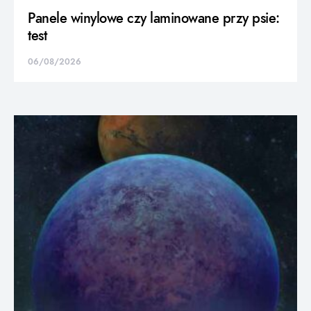
Panele winylowe czy laminowane przy psie:
test
06/08/2026