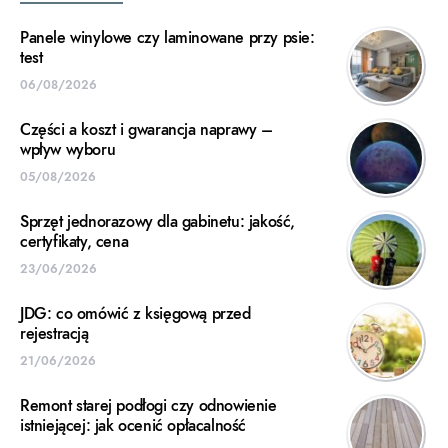
Panele winylowe czy laminowane przy psie:
test
06/08/2026
Części a koszt i gwarancja naprawy –
wpływ wyboru
05/08/2026
Sprzęt jednorazowy dla gabinetu: jakość,
certyfikaty, cena
23/06/2026
JDG: co omówić z księgową przed
rejestracją
21/06/2026
Remont starej podłogi czy odnowienie
istniejącej: jak ocenić opłacalność