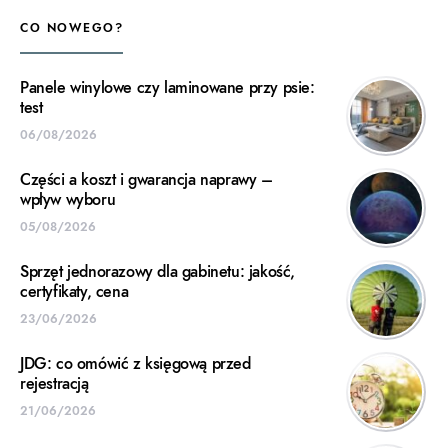
CO NOWEGO?
Panele winylowe czy laminowane przy psie:
test
06/08/2026
Części a koszt i gwarancja naprawy –
wpływ wyboru
05/08/2026
Sprzęt jednorazowy dla gabinetu: jakość,
certyfikaty, cena
23/06/2026
JDG: co omówić z księgową przed
rejestracją
21/06/2026