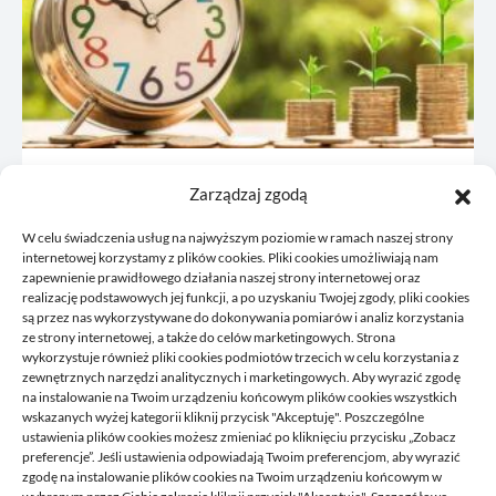
JDG: co omówić z księgową przed
Zarządzaj zgodą
rejestracją
W celu świadczenia usług na najwyższym poziomie w ramach naszej strony
21/06/2026
internetowej korzystamy z plików cookies. Pliki cookies umożliwiają nam
zapewnienie prawidłowego działania naszej strony internetowej oraz
realizację podstawowych jej funkcji, a po uzyskaniu Twojej zgody, pliki cookies
są przez nas wykorzystywane do dokonywania pomiarów i analiz korzystania
ze strony internetowej, a także do celów marketingowych. Strona
wykorzystuje również pliki cookies podmiotów trzecich w celu korzystania z
zewnętrznych narzędzi analitycznych i marketingowych. Aby wyrazić zgodę
na instalowanie na Twoim urządzeniu końcowym plików cookies wszystkich
wskazanych wyżej kategorii kliknij przycisk "Akceptuję". Poszczególne
DELPHINIUS
ustawienia plików cookies możesz zmieniać po kliknięciu przycisku „Zobacz
preferencje”. Jeśli ustawienia odpowiadają Twoim preferencjom, aby wyrazić
zgodę na instalowanie plików cookies na Twoim urządzeniu końcowym w