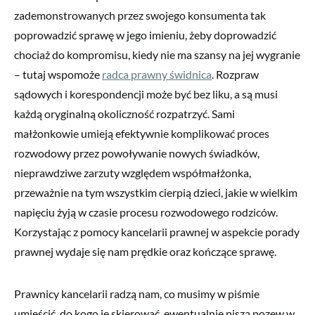
zademonstrowanych przez swojego konsumenta tak
poprowadzić sprawę w jego imieniu, żeby doprowadzić
chociaż do kompromisu, kiedy nie ma szansy na jej wygranie
– tutaj wspomoże
radca prawny świdnica
. Rozpraw
sądowych i korespondencji może być bez liku, a są musi
każdą oryginalną okoliczność rozpatrzyć. Sami
małżonkowie umieją efektywnie komplikować proces
rozwodowy przez powoływanie nowych świadków,
nieprawdziwe zarzuty względem współmałżonka,
przeważnie na tym wszystkim cierpią dzieci, jakie w wielkim
napięciu żyją w czasie procesu rozwodowego rodziców.
Korzystając z pomocy kancelarii prawnej w aspekcie porady
prawnej wydaje się nam prędkie oraz kończące sprawę.
Prawnicy kancelarii radzą nam, co musimy w piśmie
umieścić, do kogo je skierować, ewentualnie piszą pozew w