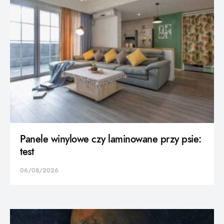
Panele winylowe czy laminowane przy psie:
test
06/08/2026