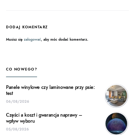
DODAJ KOMENTARZ
Musisz się
zalogować
, aby móc dodać komentarz.
CO NOWEGO?
Panele winylowe czy laminowane przy psie:
test
06/08/2026
Części a koszt i gwarancja naprawy –
wpływ wyboru
05/08/2026