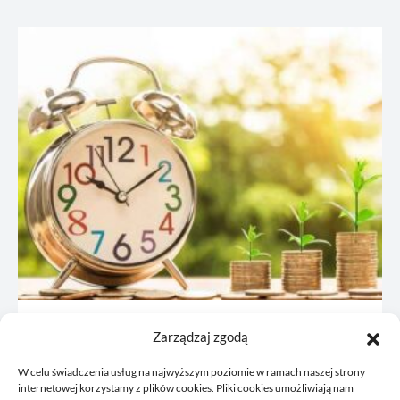
JDG: co omówić z księgową przed
Zarządzaj zgodą
rejestracją
W celu świadczenia usług na najwyższym poziomie w ramach naszej strony
21/06/2026
internetowej korzystamy z plików cookies. Pliki cookies umożliwiają nam