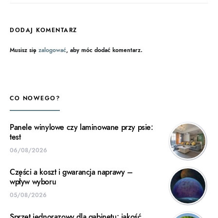
DODAJ KOMENTARZ
Musisz się
zalogować
, aby móc dodać komentarz.
CO NOWEGO?
Panele winylowe czy laminowane przy psie:
test
06/08/2026
Części a koszt i gwarancja naprawy –
wpływ wyboru
05/08/2026
Sprzęt jednorazowy dla gabinetu: jakość,