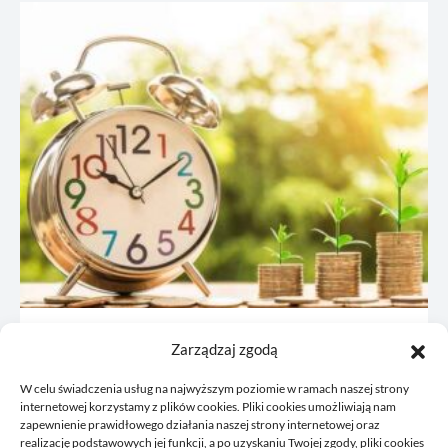
JDG: co omówić z księgową przed
Zarządzaj zgodą
rejestracją
W celu świadczenia usług na najwyższym poziomie w ramach naszej strony
21/06/2026
internetowej korzystamy z plików cookies. Pliki cookies umożliwiają nam
zapewnienie prawidłowego działania naszej strony internetowej oraz
realizację podstawowych jej funkcji, a po uzyskaniu Twojej zgody, pliki cookies