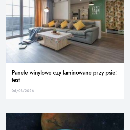
Panele winylowe czy laminowane przy psie:
test
06/08/2026