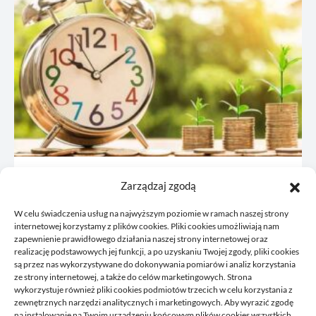
JDG: co omówić z księgową przed
Zarządzaj zgodą
rejestracją
W celu świadczenia usług na najwyższym poziomie w ramach naszej strony
21/06/2026
internetowej korzystamy z plików cookies. Pliki cookies umożliwiają nam
zapewnienie prawidłowego działania naszej strony internetowej oraz
realizację podstawowych jej funkcji, a po uzyskaniu Twojej zgody, pliki cookies
są przez nas wykorzystywane do dokonywania pomiarów i analiz korzystania
ze strony internetowej, a także do celów marketingowych. Strona
wykorzystuje również pliki cookies podmiotów trzecich w celu korzystania z
zewnętrznych narzędzi analitycznych i marketingowych. Aby wyrazić zgodę
na instalowanie na Twoim urządzeniu końcowym plików cookies wszystkich