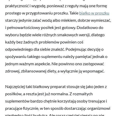
praktyczność i wygodę, ponieważ z reguły mają one formę
prostego w przygotowaniu proszku. Takie
białko w proszku
starczy jedynie zalać wodą albo mlekiem, dobrze wymieszać,
i pełnowartościowy posiłek jest gotowy. Dodatkowo do
wyboru będzie wiele różnych smakowych wersji, dlatego
każdy bez żadnych problemów powinien coś
odpowiedniego dla siebie znaleźć. Podejmując decyzję o
spożywaniu takiego suplementu należy pamiętać jednak o
jednym ważnym aspekcie. Nie powinno ono zastępować
zdrowej, zbilansowanej diety, a wyłącznie ją wspomagać.
Najczęściej taki białkowy preparat stosuje się jako jeden z
posiłków, a reszta jest już normalna. Z rozmaitych
suplementów bardzo chętnie korzystają osoby trenujące i
pracujące fizycznie, w ten sposób dostarczając organizmowi
niezbędną ilość budulca. Ale coraz częściej sięgają po nie