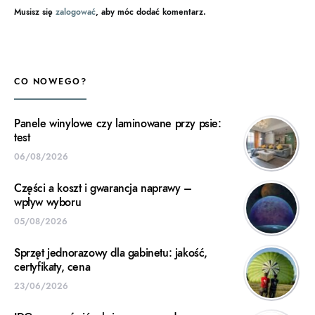
Musisz się
zalogować
, aby móc dodać komentarz.
CO NOWEGO?
Panele winylowe czy laminowane przy psie:
test
06/08/2026
Części a koszt i gwarancja naprawy –
wpływ wyboru
05/08/2026
Sprzęt jednorazowy dla gabinetu: jakość,
certyfikaty, cena
23/06/2026