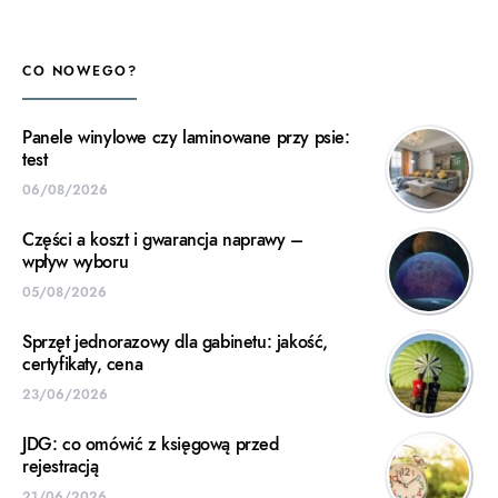
CO NOWEGO?
Panele winylowe czy laminowane przy psie:
test
06/08/2026
Części a koszt i gwarancja naprawy –
wpływ wyboru
05/08/2026
Sprzęt jednorazowy dla gabinetu: jakość,
certyfikaty, cena
23/06/2026
JDG: co omówić z księgową przed
rejestracją
21/06/2026