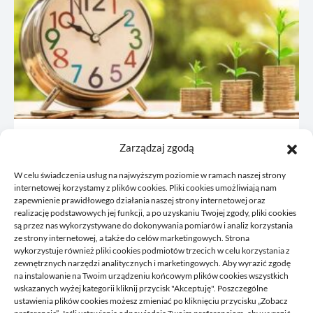
JDG: co omówić z księgową przed
Zarządzaj zgodą
rejestracją
W celu świadczenia usług na najwyższym poziomie w ramach naszej strony
21/06/2026
internetowej korzystamy z plików cookies. Pliki cookies umożliwiają nam
zapewnienie prawidłowego działania naszej strony internetowej oraz
realizację podstawowych jej funkcji, a po uzyskaniu Twojej zgody, pliki cookies
są przez nas wykorzystywane do dokonywania pomiarów i analiz korzystania
ze strony internetowej, a także do celów marketingowych. Strona
wykorzystuje również pliki cookies podmiotów trzecich w celu korzystania z
zewnętrznych narzędzi analitycznych i marketingowych. Aby wyrazić zgodę
na instalowanie na Twoim urządzeniu końcowym plików cookies wszystkich
wskazanych wyżej kategorii kliknij przycisk "Akceptuję". Poszczególne
DELPHINIUS
ustawienia plików cookies możesz zmieniać po kliknięciu przycisku „Zobacz